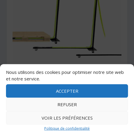
Avec le Logipass™, sanglez vos
Nous utilisons des cookies pour optimiser notre site web
palettes à moindre coût…
et notre service.
30 septembre 2024
ACCEPTER
REFUSER
LAISSER UN COMMENTAIRE
VOIR LES PRÉFÉRENCES
Votre adresse e-mail ne sera pas publiée.
Les champs
obligatoires sont indiqués avec
*
Politique de confidentialité