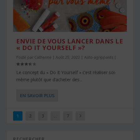
ENVIE DE VOUS LANCER DANS LE
« DO IT YOURSELF »?
Posté par
Catherine
|
Août 25, 2022
|
Auto-agrippants
|
Le concept du « Do It Yourself » c’est réaliser soi-
même plutôt que d’acheter des...
EN SAVOIR PLUS
1
2
3
…
7