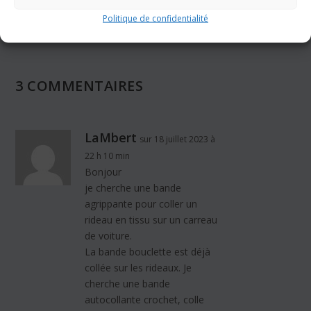
25 août 2022
Politique de confidentialité
3 COMMENTAIRES
LaMbert
sur 18 juillet 2023 à
22 h 10 min
Bonjour
je cherche une bande
agrippante pour coller un
rideau en tissu sur un carreau
de voiture.
La bande bouclette est déjà
collée sur les rideaux. Je
cherche une bande
autocollante crochet, colle