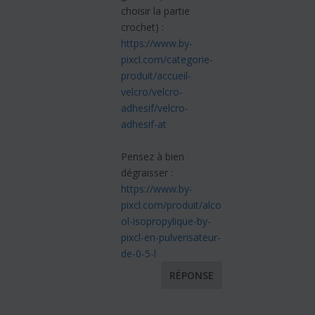
choisir la partie
crochet) :
https://www.by-
pixcl.com/categorie-
produit/accueil-
velcro/velcro-
adhesif/velcro-
adhesif-at
Pensez à bien
dégraisser :
https://www.by-
pixcl.com/produit/alco
ol-isopropylique-by-
pixcl-en-pulverisateur-
de-0-5-l
RÉPONSE