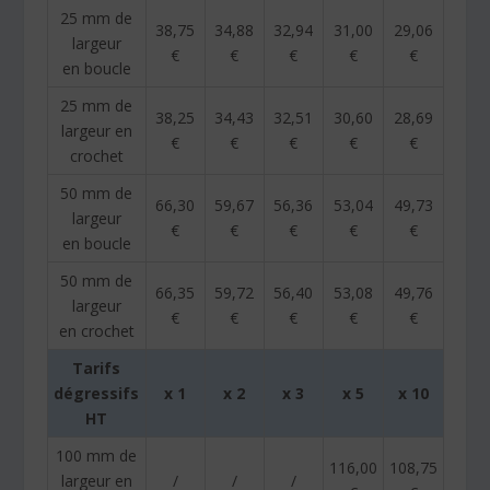
25 mm de
38,75
34,88
32,94
31,00
29,06
largeur
€
€
€
€
€
en boucle
25 mm de
38,25
34,43
32,51
30,60
28,69
largeur en
€
€
€
€
€
crochet
50 mm de
66,30
59,67
56,36
53,04
49,73
largeur
€
€
€
€
€
en boucle
50 mm de
66,35
59,72
56,40
53,08
49,76
largeur
€
€
€
€
€
en crochet
Tarifs
dégressifs
x 1
x 2
x 3
x 5
x 10
HT
100 mm de
116,00
108,75
largeur en
/
/
/