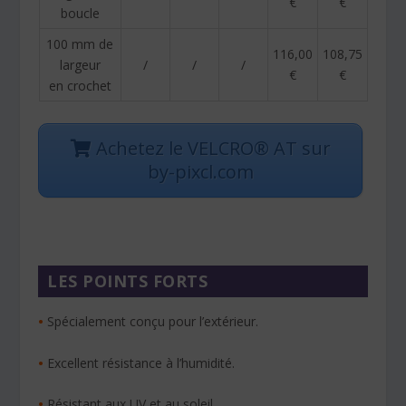
€
€
boucle
100 mm de
116,00
108,75
largeur
/
/
/
€
€
en crochet
Achetez le VELCRO® AT sur
by-pixcl.com
LES POINTS FORTS
•
Spécialement conçu pour l’extérieur.
•
Excellent résistance à l’humidité.
•
Résistant aux UV et au soleil.