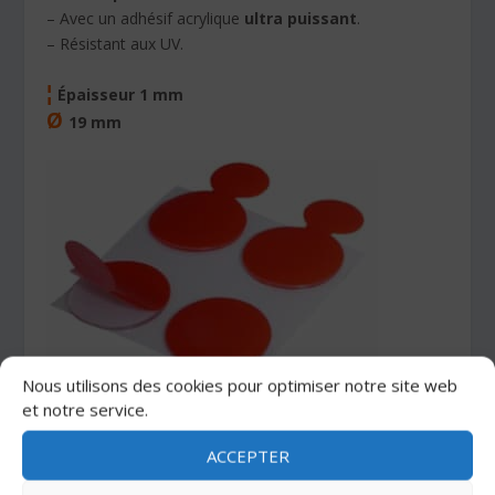
– Avec un adhésif acrylique
ultra puissant
.
– Résistant aux UV.
¦
Épaisseur 1 mm
Ø
19 mm
Nous utilisons des cookies pour optimiser notre site web
et notre service.
ACCEPTER