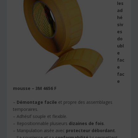
les
ad
hé
siv
es
do
ubl
e
fac
e
fac
e
mousse – 3M 4656 F
–
Démontage facile
et propre des assemblages
temporaires.
– Adhésif souple et flexible.
– Repositionnable plusieurs
dizaines de fois
.
– Manipulation aisée avec
protecteur débordant
.
– Sa souplesse et sa
conformabilité
lui permettent