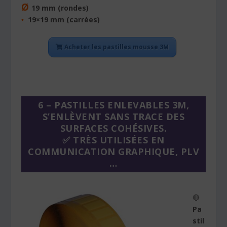
Ø
19 mm (rondes)
19×19 mm (carrées)
•
Acheter les pastilles mousse 3M
6 – PASTILLES ENLEVABLES 3M,
S’ENLÈVENT SANS TRACE DES
SURFACES COHÉSIVES.
✅ TRÈS UTILISÉES EN
COMMUNICATION GRAPHIQUE, PLV
…
🔴
Pa
stil