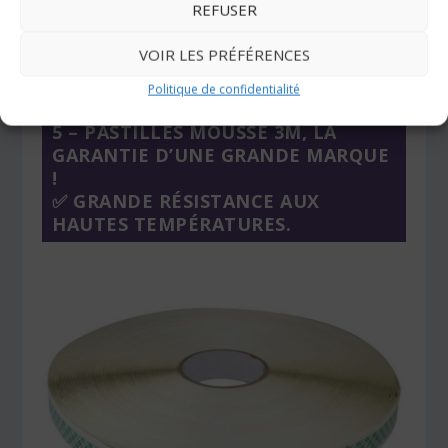
REFUSER
Acheter les pastilles transparentes
VOIR LES PRÉFÉRENCES
Politique de confidentialité
5 – PASTILLES MOUSSE 3M, LA
GARANTIE D’UNE GRANDE MARQUE
!
✅ GRANDE RÉSISTANCE AUX
HAUTES TEMPÉRATURES.