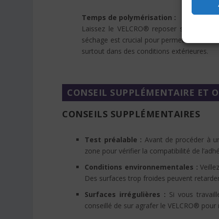
Temps de polymérisation :
Laissez le VELCRO® reposer sur le bois 
séchage est crucial pour permettre à l’adh
surtout dans des conditions extérieures.
CONSEIL SUPPLÉMENTAIRE ET O
CONSEILS SUPPLÉMENTAIRES
Test préalable :
Avant de procéder à une
zone pour vérifier la compatibilité de l’adh
Conditions environnementales :
Veille
Des surfaces trop froides peuvent retarder 
Surfaces irrégulières :
Si vous travaill
conseillé de sur agrafer le VELCRO® pour r