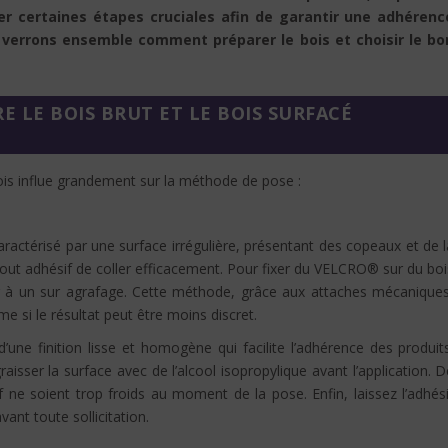
r certaines étapes cruciales afin de garantir une adhérenc
s verrons ensemble comment préparer le bois et choisir le bo
E LE BOIS BRUT ET LE BOIS SURFACÉ
bois influe grandement sur la méthode de pose :
ractérisé par une surface irrégulière, présentant des copeaux et de l
ut adhésif de coller efficacement. Pour fixer du VELCRO® sur du boi
der à un sur agrafage. Cette méthode, grâce aux attaches mécaniques
e si le résultat peut être moins discret.
’une finition lisse et homogène qui facilite l’adhérence des produits
raisser la surface avec de l’alcool isopropylique avant l’application. 
sif ne soient trop froids au moment de la pose. Enfin, laissez l’adhés
nt toute sollicitation.