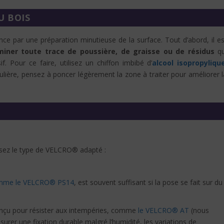
U BOIS
e par une préparation minutieuse de la surface. Tout d’abord, il es
iminer toute trace de poussière, de graisse ou de résidus
qu
. Pour ce faire, utilisez un chiffon imbibé d’
alcool isopropyliqu
gulière, pensez à poncer légèrement la zone à traiter pour améliorer l
issez le type de VELCRO® adapté :
mme le VELCRO® PS14
, est souvent suffisant si la pose se fait sur du
nçu pour résister aux intempéries, comme
le VELCRO® AT
(nous
assurer une fixation durable malgré l’humidité, les variations de