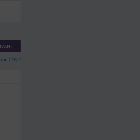
IVANT
u’un COV ?