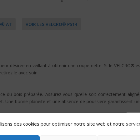
O® AT
VOIR LES VELCRO® PS14
ur désirée en veillant à obtenir une coupe nette. Si le VELCRO® es
retirez le avec soin.
e du bois préparée. Assurez-vous qu’elle soit correctement aligné
bjet. Une bonne planéité et une absence de poussière garantissent un
lisons des cookies pour optimiser notre site web et notre servic
e l’adhésif se mette bien en contact avec la surface du bois. Vou
 pour exercer une pression uniforme sur toute la longueur de la bande