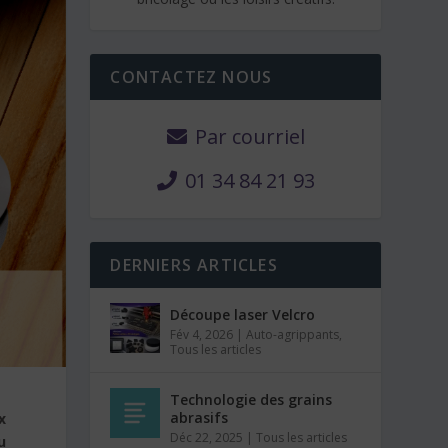
CONTACTEZ NOUS
Par courriel
01 34 84 21 93
DERNIERS ARTICLES
Découpe laser Velcro
Fév 4, 2026
|
Auto-agrippants
,
Tous les articles
Technologie des grains
abrasifs
x
Déc 22, 2025
|
Tous les articles
u