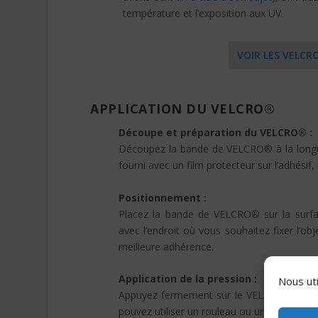
température et l’exposition aux UV.
VOIR LES VELCR
APPLICATION DU VELCRO®
Découpe et préparation du VELCRO® :
Découpez la bande de VELCRO® à la longue
fourni avec un film protecteur sur l’adhésif, 
Positionnement :
Placez la bande de VELCRO® sur la surfac
avec l’endroit où vous souhaitez fixer l’o
meilleure adhérence.
Application de la pression :
Nous uti
Appuyez fermement sur le VELCRO® pour qu
pouvez utiliser un rouleau ou un objet plat