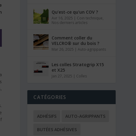
e
n
Qu’est-ce qu’un COV ?
Avr 16, 2025
|
Coin technique
,
Nos derniers articles
Comment coller du
VELCRO® sur du bois ?
Mar 26, 2025
|
Auto-agrippants
Les colles Stratogrip X15
et X25
a
Jan 27, 2025
|
Colles
s
,
CATÉGORIES
.
De
ADHÉSIFS
AUTO-AGRIPPANTS
if
BUTÉES ADHÉSIVES