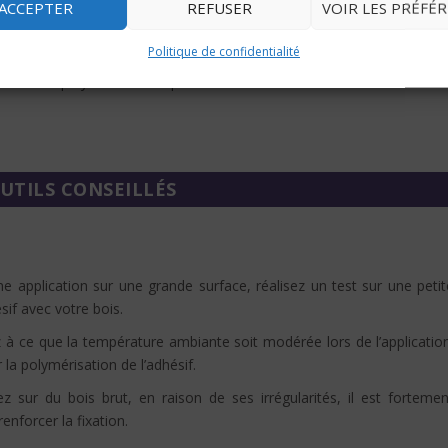
ACCEPTER
REFUSER
VOIR LES PRÉFÉ
Politique de confidentialité
pendant au moins 12 heures avant toute sollicitation. Ce temps d
ésif de se polymériser complètement et d’assurer une fixation durable
UTILS CONSEILLÉS
 application sur une grande surface, réalisez un test sur une petit
ésif avec votre bois.
z à ce que la température ambiante soit modérée lors de l’application
la polymérisation de l’adhésif.
ez sur du bois brut, en raison de ses irrégularités, il est fortemen
enforcer la fixation.