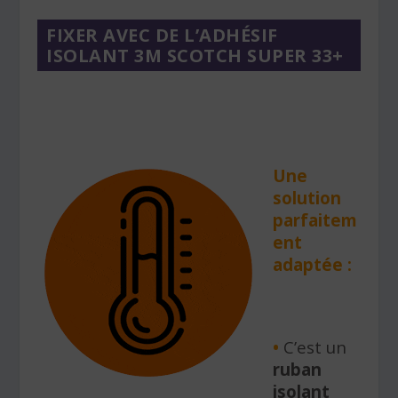
FIXER AVEC DE L’ADHÉSIF
ISOLANT 3M SCOTCH SUPER 33+
Une
solution
parfaitem
ent
adaptée :
•
C’est un
ruban
isolant