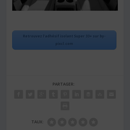
Retrouvez l’adhésif isolant Super 33+ sur by-
pixcl.com
PARTAGER:
TAUX: