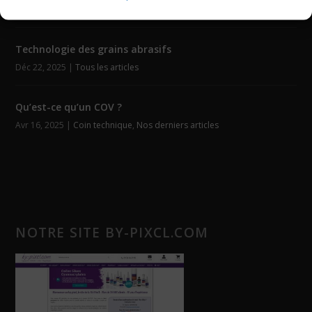
Fév 4, 2026
|
Auto-agrippants
,
Tous les articles
Technologie des grains abrasifs
Déc 22, 2025
|
Tous les articles
Qu’est-ce qu’un COV ?
Avr 16, 2025
|
Coin technique
,
Nos derniers articles
NOTRE SITE BY-PIXCL.COM