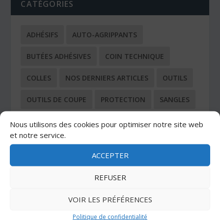
CATÉGORIES
ADHÉSIFS
AUTO-AGRIPPANTS
BUTÉES ADHÉSIVES
COIN TECHNIQUE
COLLES
NOS DERNIERS ARTICLES
OUTILS
OUTILS DE COUPE
PROTECTION
SANGLES
TOUS LES ARTICLES
Nous utilisons des cookies pour optimiser notre site web
et notre service.
ACCEPTER
REFUSER
DERNIERS ARTICLES
VOIR LES PRÉFÉRENCES
Découpe laser Velcro
Politique de confidentialité