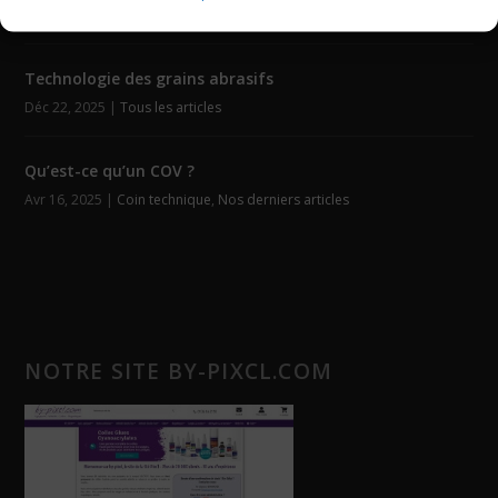
Fév 4, 2026
|
Auto-agrippants
,
Tous les articles
Technologie des grains abrasifs
Déc 22, 2025
|
Tous les articles
Qu’est-ce qu’un COV ?
Avr 16, 2025
|
Coin technique
,
Nos derniers articles
NOTRE SITE BY-PIXCL.COM