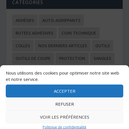
CATÉGORIES
ADHÉSIFS
AUTO-AGRIPPANTS
BUTÉES ADHÉSIVES
COIN TECHNIQUE
COLLES
NOS DERNIERS ARTICLES
OUTILS
OUTILS DE COUPE
PROTECTION
SANGLES
TOUS LES ARTICLES
Nous utilisons des cookies pour optimiser notre site web
et notre service.
ACCEPTER
REFUSER
DERNIERS ARTICLES
VOIR LES PRÉFÉRENCES
Découpe laser Velcro
Politique de confidentialité