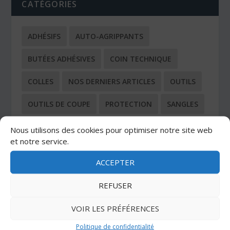
CATÉGORIES
ADHÉSIFS
AUTO-AGRIPPANTS
BUTÉES ADHÉSIVES
COIN TECHNIQUE
COLLES
NOS DERNIERS ARTICLES
OUTILS
OUTILS DE COUPE
PROTECTION
SANGLES
TOUS LES ARTICLES
Nous utilisons des cookies pour optimiser notre site web
et notre service.
ACCEPTER
REFUSER
DERNIERS ARTICLES
VOIR LES PRÉFÉRENCES
Découpe laser Velcro
Politique de confidentialité