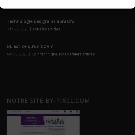
Fév 4, 2026
|
Auto-agrippants
,
Tous les articles
Technologie des grains abrasifs
Déc 22, 2025
|
Tous les articles
Qu’est-ce qu’un COV ?
Avr 16, 2025
|
Coin technique
,
Nos derniers articles
NOTRE SITE BY-PIXCL.COM