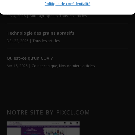
Politique de confidentialité
Découpe laser Velcro
Fév 4, 2026
|
Auto-agrippants
,
Tous les articles
Technologie des grains abrasifs
Déc 22, 2025
|
Tous les articles
Qu’est-ce qu’un COV ?
Avr 16, 2025
|
Coin technique
,
Nos derniers articles
NOTRE SITE BY-PIXCL.COM