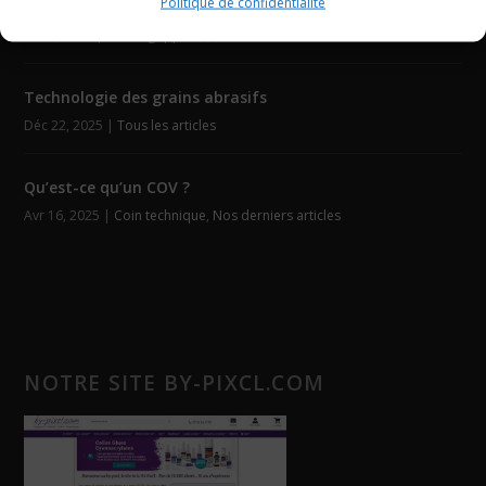
Politique de confidentialité
Découpe laser Velcro
Fév 4, 2026
|
Auto-agrippants
,
Tous les articles
Technologie des grains abrasifs
Déc 22, 2025
|
Tous les articles
Qu’est-ce qu’un COV ?
Avr 16, 2025
|
Coin technique
,
Nos derniers articles
NOTRE SITE BY-PIXCL.COM