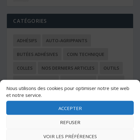
CATÉGORIES
ADHÉSIFS
AUTO-AGRIPPANTS
BUTÉES ADHÉSIVES
COIN TECHNIQUE
COLLES
NOS DERNIERS ARTICLES
OUTILS
OUTILS DE COUPE
PROTECTION
SANGLES
Nous utilisons des cookies pour optimiser notre site web
et notre service.
TOUS LES ARTICLES
ACCEPTER
REFUSER
VOIR LES PRÉFÉRENCES