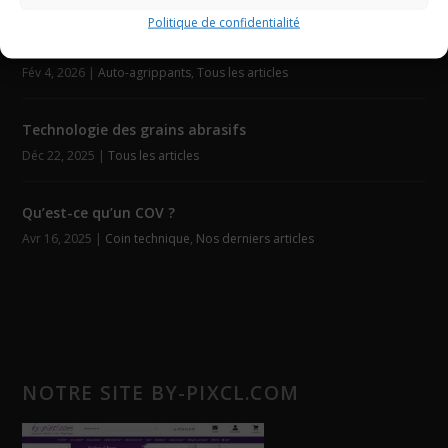
DERNIERS ARTICLES
Politique de confidentialité
Découpe laser Velcro
Fév 4, 2026
|
Auto-agrippants
,
Tous les articles
Technologie des grains abrasifs
Déc 22, 2025
|
Tous les articles
Qu’est-ce qu’un COV ?
Avr 16, 2025
|
Coin technique
,
Nos derniers articles
NOTRE SITE BY-PIXCL.COM