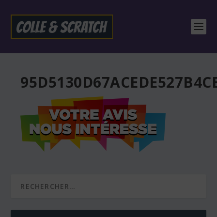
95D5130D67ACEDE527B4C