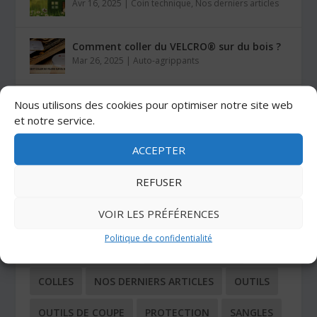
Avr 16, 2025
|
Coin technique
,
Nos derniers articles
Comment coller du VELCRO® sur du bois ?
Mar 26, 2025
|
Auto-agrippants
Les colles Stratogrip X15 et X25
Nous utilisons des cookies pour optimiser notre site web
Jan 27, 2025
|
Colles
et notre service.
ACCEPTER
CATÉGORIES
REFUSER
VOIR LES PRÉFÉRENCES
ADHÉSIFS
AUTO-AGRIPPANTS
Politique de confidentialité
BUTÉES ADHÉSIVES
COIN TECHNIQUE
COLLES
NOS DERNIERS ARTICLES
OUTILS
OUTILS DE COUPE
PROTECTION
SANGLES