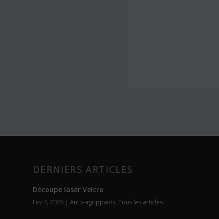
DERNIERS ARTICLES
Découpe laser Velcro
Fév 4, 2026
|
Auto-agrippants
,
Tous les articles