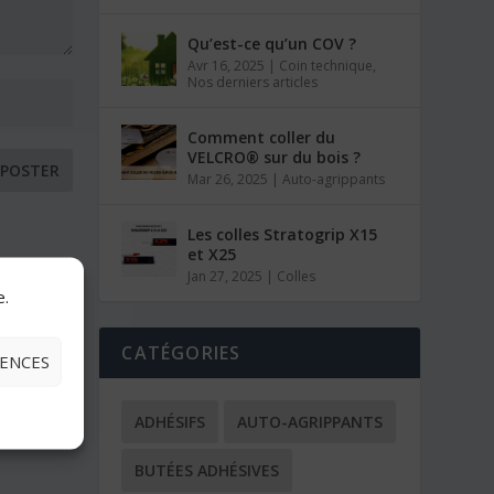
Qu’est-ce qu’un COV ?
Avr 16, 2025
|
Coin technique
,
Nos derniers articles
Comment coller du
VELCRO® sur du bois ?
Mar 26, 2025
|
Auto-agrippants
Les colles Stratogrip X15
et X25
Jan 27, 2025
|
Colles
e.
CATÉGORIES
RENCES
ADHÉSIFS
AUTO-AGRIPPANTS
BUTÉES ADHÉSIVES