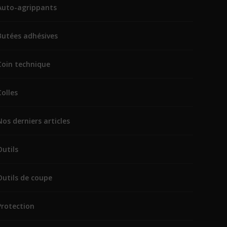
Auto-agrippants
Butées adhésives
Coin technique
Colles
Nos derniers articles
Outils
Outils de coupe
Protection