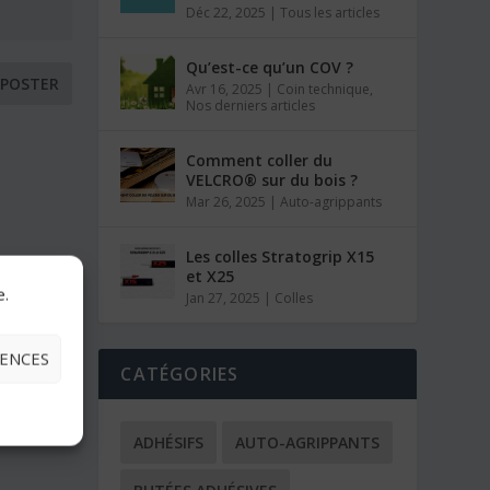
Déc 22, 2025
|
Tous les articles
Qu’est-ce qu’un COV ?
Avr 16, 2025
|
Coin technique
,
Nos derniers articles
Comment coller du
VELCRO® sur du bois ?
Mar 26, 2025
|
Auto-agrippants
Les colles Stratogrip X15
et X25
e.
Jan 27, 2025
|
Colles
RENCES
CATÉGORIES
ADHÉSIFS
AUTO-AGRIPPANTS