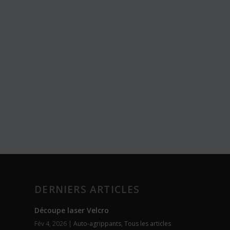
DERNIERS ARTICLES
Découpe laser Velcro
Fév 4, 2026
|
Auto-agrippants
,
Tous les articles