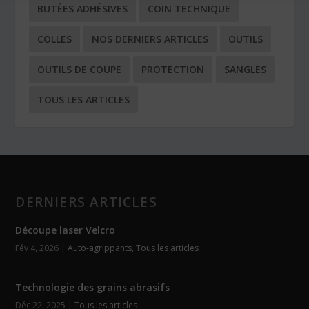
BUTÉES ADHÉSIVES
COIN TECHNIQUE
COLLES
NOS DERNIERS ARTICLES
OUTILS
OUTILS DE COUPE
PROTECTION
SANGLES
TOUS LES ARTICLES
DERNIERS ARTICLES
Découpe laser Velcro
Fév 4, 2026
|
Auto-agrippants
,
Tous les articles
Technologie des grains abrasifs
Déc 22, 2025
|
Tous les articles