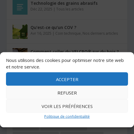
Technologie des grains abrasifs
Déc 22, 2025
|
Tous les articles
Qu’est-ce qu’un COV ?
Avr 16, 2025
|
Coin technique
,
Nos derniers articles
Comment coller du VELCRO® sur du bois ?
Mar 26, 2025
|
Auto-agrippants
Nous utilisons des cookies pour optimiser notre site web
et notre service.
Les colles Stratogrip X15 et X25
ACCEPTER
Jan 27, 2025
|
Colles
REFUSER
CATÉGORIES
VOIR LES PRÉFÉRENCES
Politique de confidentialité
ADHÉSIFS
AUTO-AGRIPPANTS