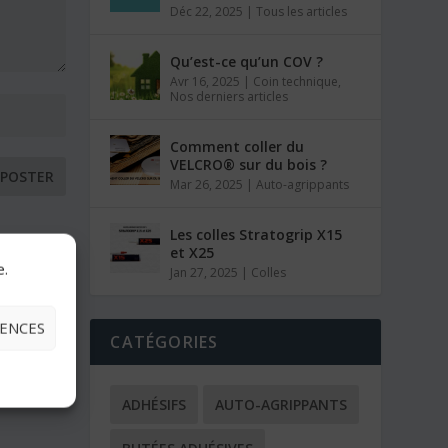
Déc 22, 2025
|
Tous les articles
Qu’est-ce qu’un COV ?
Avr 16, 2025
|
Coin technique
,
Nos derniers articles
Comment coller du
VELCRO® sur du bois ?
Mar 26, 2025
|
Auto-agrippants
Les colles Stratogrip X15
et X25
e.
Jan 27, 2025
|
Colles
RENCES
CATÉGORIES
ADHÉSIFS
AUTO-AGRIPPANTS