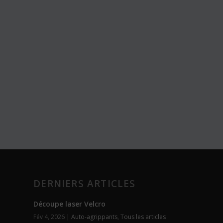
DERNIERS ARTICLES
Découpe laser Velcro
Fév 4, 2026
|
Auto-agrippants
,
Tous les articles