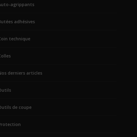
Auto-agrippants
Butées adhésives
Coin technique
Colles
Nos derniers articles
Outils
Outils de coupe
Protection