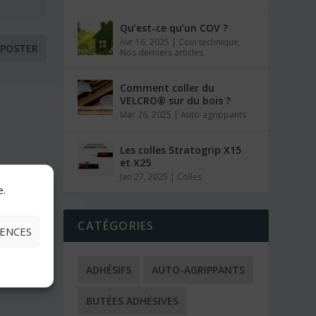
Qu’est-ce qu’un COV ?
Avr 16, 2025
|
Coin technique
,
Nos derniers articles
Comment coller du
VELCRO® sur du bois ?
Mar 26, 2025
|
Auto-agrippants
Les colles Stratogrip X15
et X25
Jan 27, 2025
|
Colles
e.
CATÉGORIES
RENCES
ADHÉSIFS
AUTO-AGRIPPANTS
BUTÉES ADHÉSIVES