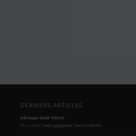
DERNIERS ARTICLES
Découpe laser Velcro
Fév 4, 2026
|
Auto-agrippants
,
Tous les articles