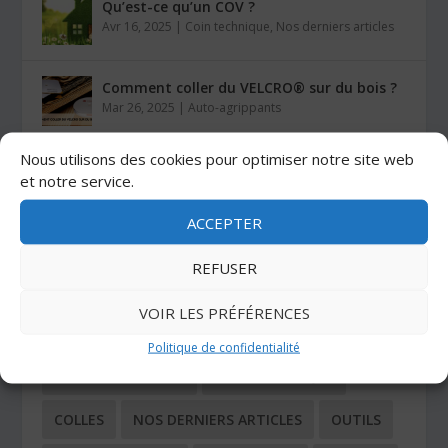
Qu’est-ce qu’un COV ?
Avr 16, 2025
|
Coin technique
,
Nos derniers articles
Comment coller du VELCRO® sur du bois ?
Mar 26, 2025
|
Auto-agrippants
Nous utilisons des cookies pour optimiser notre site web
Les colles Stratogrip X15 et X25
et notre service.
Jan 27, 2025
|
Colles
ACCEPTER
REFUSER
CATÉGORIES
VOIR LES PRÉFÉRENCES
ADHÉSIFS
AUTO-AGRIPPANTS
Politique de confidentialité
BUTÉES ADHÉSIVES
COIN TECHNIQUE
COLLES
NOS DERNIERS ARTICLES
OUTILS