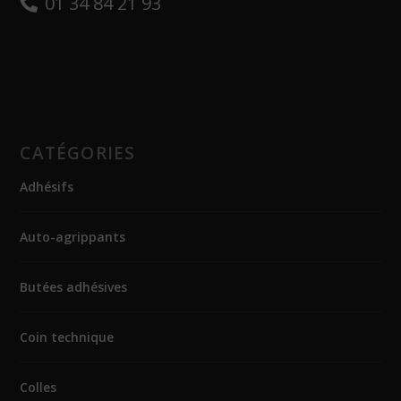
01 34 84 21 93
CATÉGORIES
Adhésifs
Auto-agrippants
Butées adhésives
Coin technique
Colles