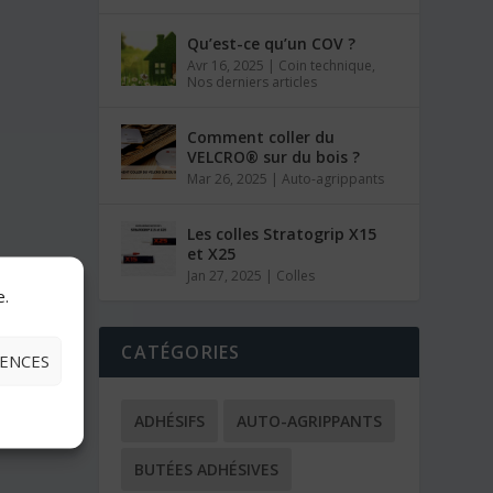
Qu’est-ce qu’un COV ?
Avr 16, 2025
|
Coin technique
,
Nos derniers articles
Comment coller du
VELCRO® sur du bois ?
Mar 26, 2025
|
Auto-agrippants
Les colles Stratogrip X15
et X25
Jan 27, 2025
|
Colles
e.
CATÉGORIES
RENCES
ADHÉSIFS
AUTO-AGRIPPANTS
BUTÉES ADHÉSIVES