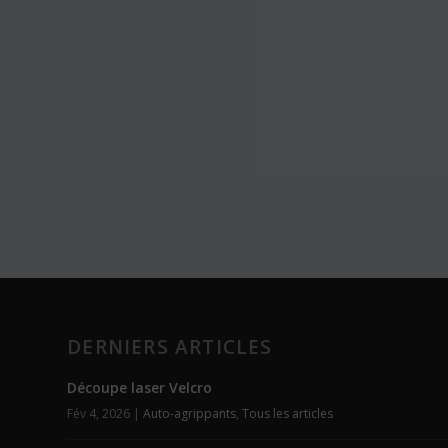
DERNIERS ARTICLES
Découpe laser Velcro
Fév 4, 2026
|
Auto-agrippants
,
Tous les articles