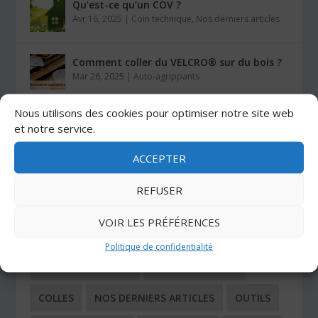
Qu’est-ce qu’un COV ?
Avr 16, 2025
|
Coin technique
,
Nos derniers articles
Comment coller du VELCRO® sur du bois ?
Mar 26, 2025
|
Auto-agrippants
Nous utilisons des cookies pour optimiser notre site web
Les colles Stratogrip X15 et X25
et notre service.
Jan 27, 2025
|
Colles
ACCEPTER
REFUSER
CATÉGORIES
VOIR LES PRÉFÉRENCES
ADHÉSIFS
AUTO-AGRIPPANTS
Politique de confidentialité
BUTÉES ADHÉSIVES
COIN TECHNIQUE
COLLES
NOS DERNIERS ARTICLES
OUTILS