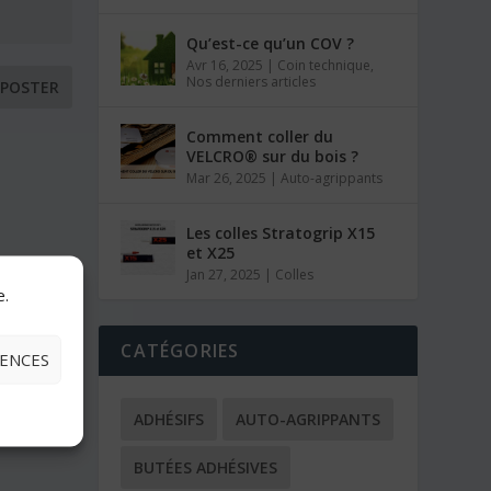
Qu’est-ce qu’un COV ?
Avr 16, 2025
|
Coin technique
,
Nos derniers articles
Comment coller du
VELCRO® sur du bois ?
Mar 26, 2025
|
Auto-agrippants
Les colles Stratogrip X15
et X25
Jan 27, 2025
|
Colles
e.
CATÉGORIES
RENCES
ADHÉSIFS
AUTO-AGRIPPANTS
BUTÉES ADHÉSIVES