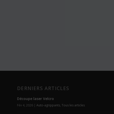
DERNIERS ARTICLES
Découpe laser Velcro
Fév 4, 2026
|
Auto-agrippants
,
Tous les articles