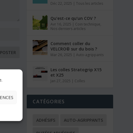
Déc 22, 2025
|
Tous les articles
Qu’est-ce qu’un COV ?
Avr 16, 2025
|
Coin technique
,
Nos derniers articles
Comment coller du
VELCRO® sur du bois ?
Mar 26, 2025
|
Auto-agrippants
Les colles Stratogrip X15
et X25
e.
Jan 27, 2025
|
Colles
RENCES
CATÉGORIES
ADHÉSIFS
AUTO-AGRIPPANTS