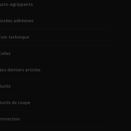
Auto-agrippants
Butées adhésives
Coin technique
Colles
Nos derniers articles
Outils
Outils de coupe
Protection