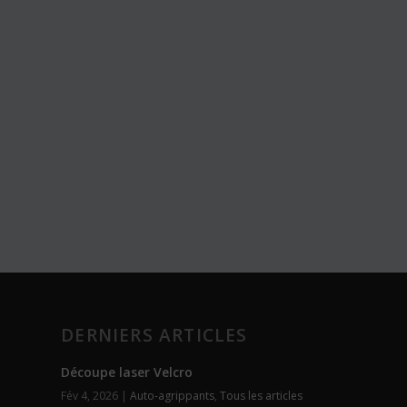
DERNIERS ARTICLES
Découpe laser Velcro
Fév 4, 2026
|
Auto-agrippants
,
Tous les articles