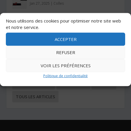
Jan 27, 2025
|
Colles
Nous utilisons des cookies pour optimiser notre site web
CATÉGORIES
et notre service.
ACCEPTER
ADHÉSIFS
AUTO-AGRIPPANTS
REFUSER
BUTÉES ADHÉSIVES
COIN TECHNIQUE
VOIR LES PRÉFÉRENCES
COLLES
NOS DERNIERS ARTICLES
OUTILS
Politique de confidentialité
OUTILS DE COUPE
PROTECTION
SANGLES
TOUS LES ARTICLES