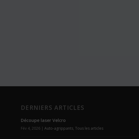
DERNIERS ARTICLES
Découpe laser Velcro
Fév 4, 2026
|
Auto-agrippants
,
Tous les articles