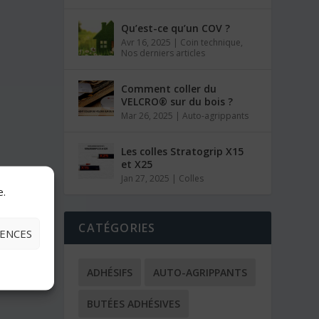
Qu’est-ce qu’un COV ?
Avr 16, 2025
|
Coin technique
,
Nos derniers articles
Comment coller du
VELCRO® sur du bois ?
Mar 26, 2025
|
Auto-agrippants
Les colles Stratogrip X15
et X25
Jan 27, 2025
|
Colles
e.
CATÉGORIES
RENCES
ADHÉSIFS
AUTO-AGRIPPANTS
BUTÉES ADHÉSIVES