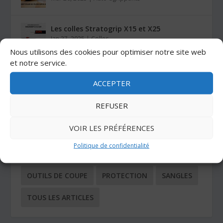
Les colles Stratogrip X15 et X25
Jan 27, 2025
|
Colles
Nous utilisons des cookies pour optimiser notre site web
et notre service.
CATÉGORIES
ACCEPTER
REFUSER
ADHÉSIFS
AUTO-AGRIPPANTS
VOIR LES PRÉFÉRENCES
BUTÉES ADHÉSIVES
COIN TECHNIQUE
Politique de confidentialité
COLLES
NOS DERNIERS ARTICLES
OUTILS
OUTILS DE COUPE
PROTECTION
SANGLES
TOUS LES ARTICLES