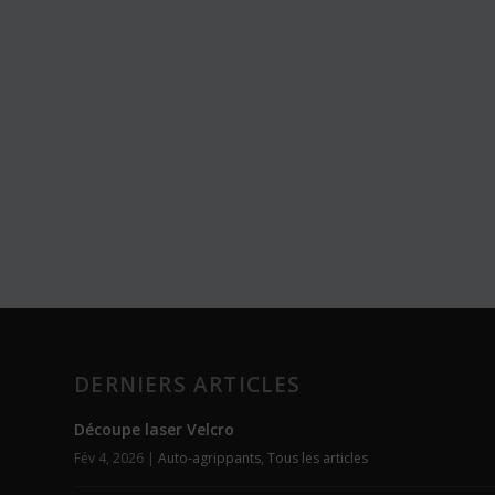
DERNIERS ARTICLES
Découpe laser Velcro
Fév 4, 2026
|
Auto-agrippants
,
Tous les articles