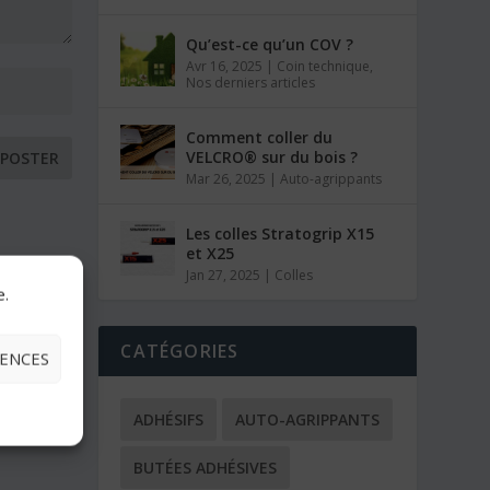
Qu’est-ce qu’un COV ?
Avr 16, 2025
|
Coin technique
,
Nos derniers articles
Comment coller du
VELCRO® sur du bois ?
Mar 26, 2025
|
Auto-agrippants
Les colles Stratogrip X15
et X25
Jan 27, 2025
|
Colles
e.
CATÉGORIES
RENCES
ADHÉSIFS
AUTO-AGRIPPANTS
BUTÉES ADHÉSIVES