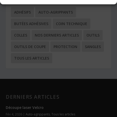
ADHÉSIFS
AUTO-AGRIPPANTS
BUTÉES ADHÉSIVES
COIN TECHNIQUE
COLLES
NOS DERNIERS ARTICLES
OUTILS
OUTILS DE COUPE
PROTECTION
SANGLES
TOUS LES ARTICLES
DERNIERS ARTICLES
Découpe laser Velcro
Fév 4, 2026
|
Auto-agrippants
,
Tous les articles