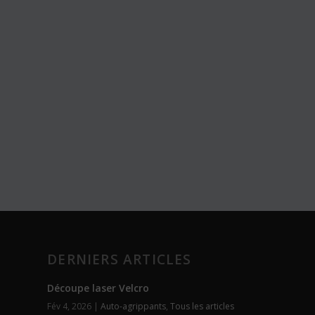
DERNIERS ARTICLES
Découpe laser Velcro
Fév 4, 2026
|
Auto-agrippants
,
Tous les articles