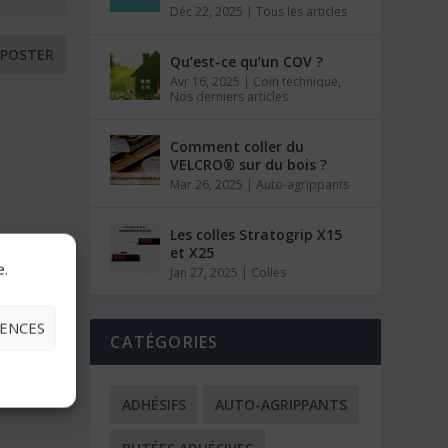
Déc 22, 2025
|
Tous les articles
Qu’est-ce qu’un COV ?
Avr 16, 2025
|
Coin technique
,
Nos derniers articles
Comment coller du
VELCRO® sur du bois ?
Mar 26, 2025
|
Auto-agrippants
Les colles Stratogrip X15
et X25
e.
Jan 27, 2025
|
Colles
RENCES
CATÉGORIES
ADHÉSIFS
AUTO-AGRIPPANTS