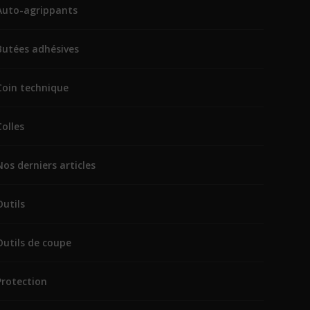
Auto-agrippants
Butées adhésives
Coin technique
Colles
Nos derniers articles
Outils
Outils de coupe
Protection