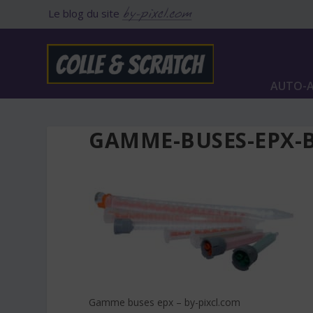
Le blog du site
AUTO-A
GAMME-BUSES-EPX-B
Gamme buses epx – by-pixcl.com