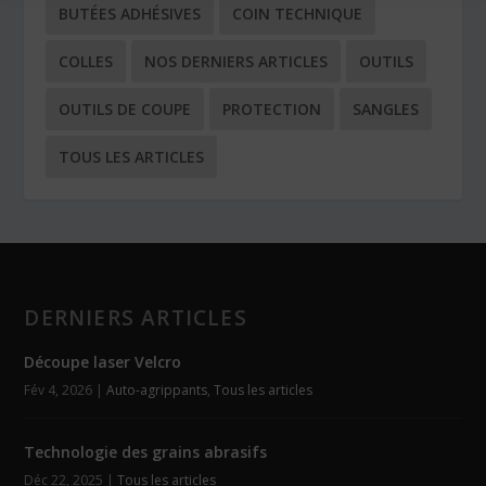
BUTÉES ADHÉSIVES
COIN TECHNIQUE
COLLES
NOS DERNIERS ARTICLES
OUTILS
OUTILS DE COUPE
PROTECTION
SANGLES
TOUS LES ARTICLES
DERNIERS ARTICLES
Découpe laser Velcro
Fév 4, 2026
|
Auto-agrippants
,
Tous les articles
Technologie des grains abrasifs
Déc 22, 2025
|
Tous les articles