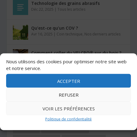
Technologie des grains abrasifs
Déc 22, 2025
|
Tous les articles
Qu’est-ce qu’un COV ?
Avr 16, 2025
|
Coin technique
,
Nos derniers articles
Comment coller du VELCRO® sur du bois ?
Mar 26, 2025
|
Auto-agrippants
Nous utilisons des cookies pour optimiser notre site web
et notre service.
Les colles Stratogrip X15 et X25
ACCEPTER
Jan 27, 2025
|
Colles
REFUSER
CATÉGORIES
VOIR LES PRÉFÉRENCES
Politique de confidentialité
ADHÉSIFS
AUTO-AGRIPPANTS