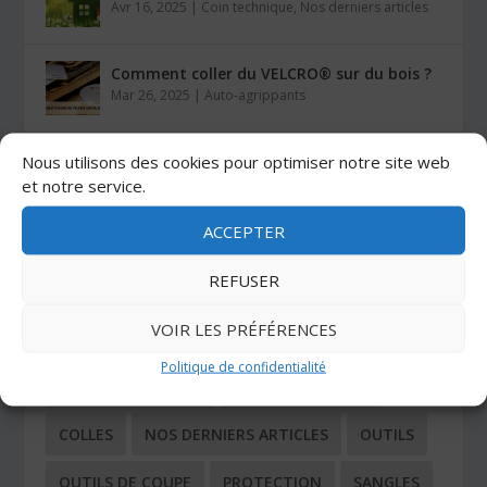
Avr 16, 2025
|
Coin technique
,
Nos derniers articles
Comment coller du VELCRO® sur du bois ?
Mar 26, 2025
|
Auto-agrippants
Nous utilisons des cookies pour optimiser notre site web
Les colles Stratogrip X15 et X25
Jan 27, 2025
|
Colles
et notre service.
ACCEPTER
CATÉGORIES
REFUSER
VOIR LES PRÉFÉRENCES
ADHÉSIFS
AUTO-AGRIPPANTS
Politique de confidentialité
BUTÉES ADHÉSIVES
COIN TECHNIQUE
COLLES
NOS DERNIERS ARTICLES
OUTILS
OUTILS DE COUPE
PROTECTION
SANGLES