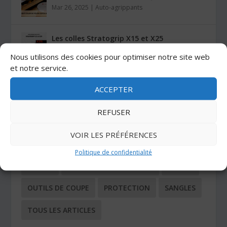
Mar 26, 2025
|
Auto-agrippants
Les colles Stratogrip X15 et X25
Jan 27, 2025
|
Colles
Nous utilisons des cookies pour optimiser notre site web
et notre service.
CATÉGORIES
ACCEPTER
REFUSER
ADHÉSIFS
AUTO-AGRIPPANTS
VOIR LES PRÉFÉRENCES
BUTÉES ADHÉSIVES
COIN TECHNIQUE
Politique de confidentialité
COLLES
NOS DERNIERS ARTICLES
OUTILS
OUTILS DE COUPE
PROTECTION
SANGLES
TOUS LES ARTICLES