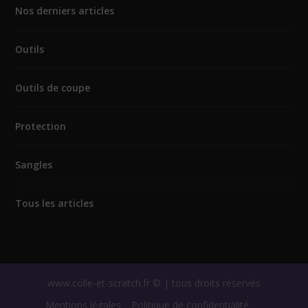
Nos derniers articles
Outils
Outils de coupe
Protection
Sangles
Tous les articles
www.colle-et-scratch.fr © | tous droits réservés
Mentions légales
Politique de confidentialité