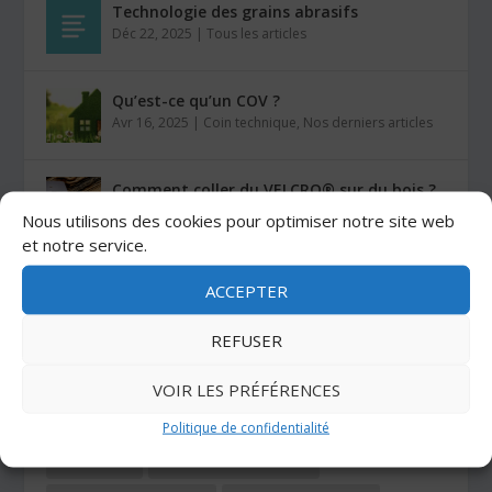
Technologie des grains abrasifs
Déc 22, 2025
|
Tous les articles
Qu’est-ce qu’un COV ?
Avr 16, 2025
|
Coin technique
,
Nos derniers articles
Comment coller du VELCRO® sur du bois ?
Mar 26, 2025
|
Auto-agrippants
Nous utilisons des cookies pour optimiser notre site web
et notre service.
Les colles Stratogrip X15 et X25
ACCEPTER
Jan 27, 2025
|
Colles
REFUSER
CATÉGORIES
VOIR LES PRÉFÉRENCES
Politique de confidentialité
ADHÉSIFS
AUTO-AGRIPPANTS