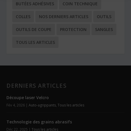
BUTÉES ADHÉSIVES
COIN TECHNIQUE
COLLES
NOS DERNIERS ARTICLES
OUTILS
OUTILS DE COUPE
PROTECTION
SANGLES
TOUS LES ARTICLES
DERNIERS ARTICLES
Découpe laser Velcro
Fév 4, 2026
|
Auto-agrippants
,
Tous les articles
Technologie des grains abrasifs
Déc 22, 2025
|
Tous les articles