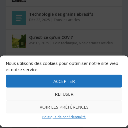
Technologie des grains abrasifs
Déc 22, 2025
|
Tous les articles
Qu’est-ce qu’un COV ?
Avr 16, 2025
|
Coin technique
,
Nos derniers articles
Comment coller du VELCRO® sur du bois ?
Nous utilisons des cookies pour optimiser notre site web
Mar 26, 2025
|
Auto-agrippants
et notre service.
ACCEPTER
Les colles Stratogrip X15 et X25
Jan 27, 2025
|
Colles
REFUSER
VOIR LES PRÉFÉRENCES
CATÉGORIES
Politique de confidentialité