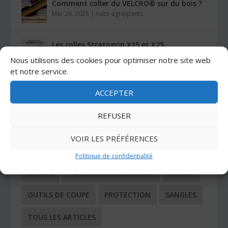
Comment coller du VELCRO® sur du bois ?
Mar 26, 2025
|
Auto-agrippants
Les colles Stratogrip X15 et X25
Jan 27, 2025
|
Colles
Nous utilisons des cookies pour optimiser notre site web
et notre service.
ACCEPTER
CATÉGORIES
REFUSER
ADHÉSIFS
AUTO-AGRIPPANTS
VOIR LES PRÉFÉRENCES
BUTÉES ADHÉSIVES
COIN TECHNIQUE
Politique de confidentialité
COLLES
NOS DERNIERS ARTICLES
OUTILS
OUTILS DE COUPE
PROTECTION
SANGLES
TOUS LES ARTICLES