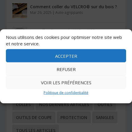
Comment coller du VELCRO® sur du bois ?
Mar 26, 2025
|
Auto-agrippants
Les colles Stratogrip X15 et X25
Jan 27, 2025
|
Colles
Nous utilisons des cookies pour optimiser notre site web
et notre service.
ACCEPTER
CATÉGORIES
REFUSER
ADHÉSIFS
AUTO-AGRIPPANTS
VOIR LES PRÉFÉRENCES
BUTÉES ADHÉSIVES
COIN TECHNIQUE
Politique de confidentialité
COLLES
NOS DERNIERS ARTICLES
OUTILS
OUTILS DE COUPE
PROTECTION
SANGLES
TOUS LES ARTICLES