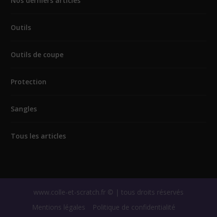
Nos derniers articles
Outils
Outils de coupe
Protection
Sangles
Tous les articles
www.colle-et-scratch.fr © | tous droits réservés
Mentions légales
Politique de confidentialité