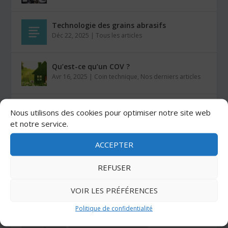
Technologie des grains abrasifs
Déc 22, 2025
|
Tous les articles
Qu’est-ce qu’un COV ?
Avr 16, 2025
|
Coin technique
,
Nos derniers articles
Comment coller du VELCRO® sur du bois ?
Nous utilisons des cookies pour optimiser notre site web
Mar 26, 2025
|
Auto-agrippants
et notre service.
ACCEPTER
Les colles Stratogrip X15 et X25
Jan 27, 2025
|
Colles
REFUSER
VOIR LES PRÉFÉRENCES
CATÉGORIES
Politique de confidentialité