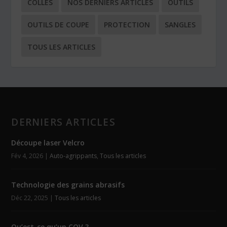
COLLES
NOS DERNIERS ARTICLES
OUTILS
OUTILS DE COUPE
PROTECTION
SANGLES
TOUS LES ARTICLES
DERNIERS ARTICLES
Découpe laser Velcro
Fév 4, 2026
|
Auto-agrippants
,
Tous les articles
Technologie des grains abrasifs
Déc 22, 2025
|
Tous les articles
Qu’est-ce qu’un COV ?