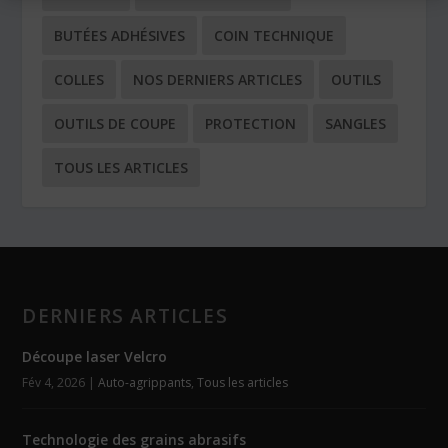
BUTÉES ADHÉSIVES
COIN TECHNIQUE
COLLES
NOS DERNIERS ARTICLES
OUTILS
OUTILS DE COUPE
PROTECTION
SANGLES
TOUS LES ARTICLES
DERNIERS ARTICLES
Découpe laser Velcro
Fév 4, 2026
|
Auto-agrippants
,
Tous les articles
Technologie des grains abrasifs