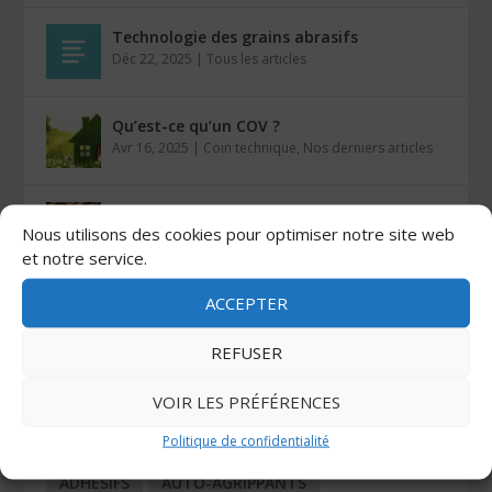
Technologie des grains abrasifs
Déc 22, 2025
|
Tous les articles
Qu’est-ce qu’un COV ?
Avr 16, 2025
|
Coin technique
,
Nos derniers articles
Comment coller du VELCRO® sur du bois ?
Nous utilisons des cookies pour optimiser notre site web
Mar 26, 2025
|
Auto-agrippants
et notre service.
ACCEPTER
Les colles Stratogrip X15 et X25
Jan 27, 2025
|
Colles
REFUSER
VOIR LES PRÉFÉRENCES
CATÉGORIES
Politique de confidentialité
ADHÉSIFS
AUTO-AGRIPPANTS