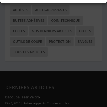
ADHÉSIFS
AUTO-AGRIPPANTS
BUTÉES ADHÉSIVES
COIN TECHNIQUE
COLLES
NOS DERNIERS ARTICLES
OUTILS
OUTILS DE COUPE
PROTECTION
SANGLES
TOUS LES ARTICLES
DERNIERS ARTICLES
Découpe laser Velcro
Fév 4, 2026
|
Auto-agrippants
,
Tous les articles