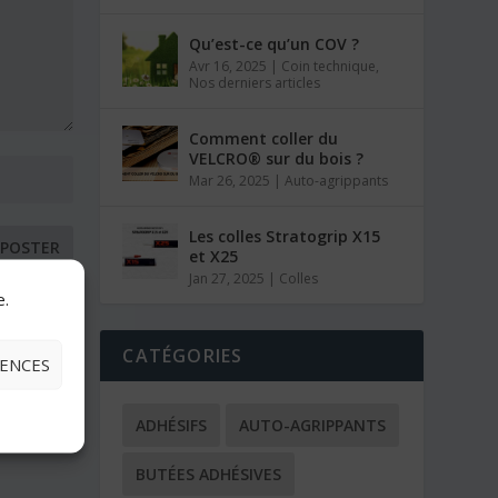
Qu’est-ce qu’un COV ?
Avr 16, 2025
|
Coin technique
,
Nos derniers articles
Comment coller du
VELCRO® sur du bois ?
Mar 26, 2025
|
Auto-agrippants
Les colles Stratogrip X15
et X25
Jan 27, 2025
|
Colles
e.
CATÉGORIES
RENCES
ADHÉSIFS
AUTO-AGRIPPANTS
BUTÉES ADHÉSIVES