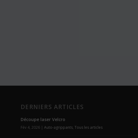
DERNIERS ARTICLES
Découpe laser Velcro
Fév 4, 2026
|
Auto-agrippants
,
Tous les articles