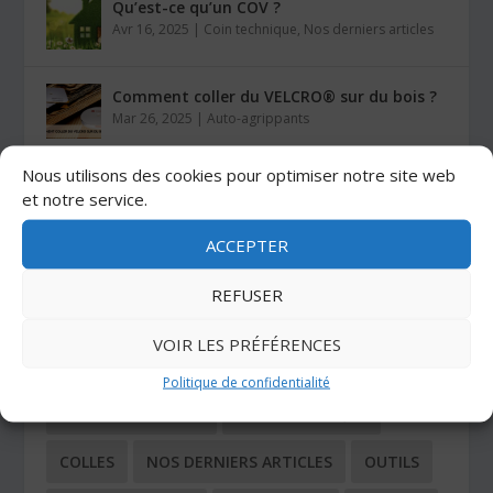
Qu’est-ce qu’un COV ?
Avr 16, 2025
|
Coin technique
,
Nos derniers articles
Comment coller du VELCRO® sur du bois ?
Mar 26, 2025
|
Auto-agrippants
Nous utilisons des cookies pour optimiser notre site web
Les colles Stratogrip X15 et X25
et notre service.
Jan 27, 2025
|
Colles
ACCEPTER
REFUSER
CATÉGORIES
VOIR LES PRÉFÉRENCES
ADHÉSIFS
AUTO-AGRIPPANTS
Politique de confidentialité
BUTÉES ADHÉSIVES
COIN TECHNIQUE
COLLES
NOS DERNIERS ARTICLES
OUTILS