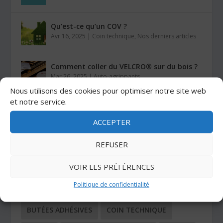
Qu’est-ce qu’un COV ?
Avr 16, 2025
|
Coin technique
,
Nos derniers articles
Comment coller du VELCRO® sur du bois ?
Mar 26, 2025
|
Auto-agrippants
Nous utilisons des cookies pour optimiser notre site web
et notre service.
Les colles Stratogrip X15 et X25
Jan 27, 2025
|
Colles
ACCEPTER
REFUSER
CATÉGORIES
VOIR LES PRÉFÉRENCES
Politique de confidentialité
ADHÉSIFS
AUTO-AGRIPPANTS
BUTÉES ADHÉSIVES
COIN TECHNIQUE