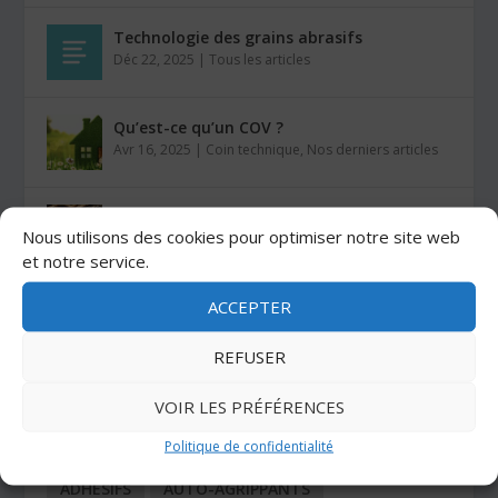
Technologie des grains abrasifs
Déc 22, 2025
|
Tous les articles
Qu’est-ce qu’un COV ?
Avr 16, 2025
|
Coin technique
,
Nos derniers articles
Comment coller du VELCRO® sur du bois ?
Nous utilisons des cookies pour optimiser notre site web
Mar 26, 2025
|
Auto-agrippants
et notre service.
ACCEPTER
Les colles Stratogrip X15 et X25
Jan 27, 2025
|
Colles
REFUSER
VOIR LES PRÉFÉRENCES
CATÉGORIES
Politique de confidentialité
ADHÉSIFS
AUTO-AGRIPPANTS