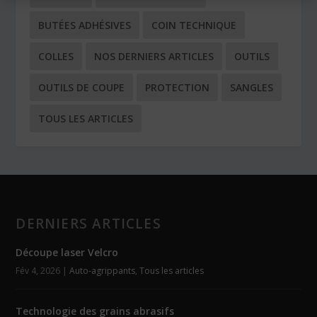
BUTÉES ADHÉSIVES
COIN TECHNIQUE
COLLES
NOS DERNIERS ARTICLES
OUTILS
OUTILS DE COUPE
PROTECTION
SANGLES
TOUS LES ARTICLES
DERNIERS ARTICLES
Découpe laser Velcro
Fév 4, 2026
|
Auto-agrippants
,
Tous les articles
Technologie des grains abrasifs