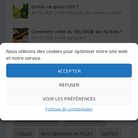
Qu’est-ce qu’un COV ?
Avr 16, 2025
|
Coin technique
,
Nos derniers articles
Comment coller du VELCRO® sur du bois ?
Mar 26, 2025
|
Auto-agrippants
Nous utilisons des cookies pour optimiser notre site web
Les colles Stratogrip X15 et X25
et notre service.
Jan 27, 2025
|
Colles
ACCEPTER
REFUSER
CATÉGORIES
VOIR LES PRÉFÉRENCES
ADHÉSIFS
AUTO-AGRIPPANTS
Politique de confidentialité
BUTÉES ADHÉSIVES
COIN TECHNIQUE
COLLES
NOS DERNIERS ARTICLES
OUTILS