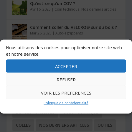
Qu’est-ce qu’un COV ?
Avr 16, 2025
|
Coin technique
,
Nos derniers articles
Comment coller du VELCRO® sur du bois ?
Mar 26, 2025
|
Auto-agrippants
Nous utilisons des cookies pour optimiser notre site web
Les colles Stratogrip X15 et X25
et notre service.
Jan 27, 2025
|
Colles
ACCEPTER
REFUSER
CATÉGORIES
VOIR LES PRÉFÉRENCES
ADHÉSIFS
AUTO-AGRIPPANTS
Politique de confidentialité
BUTÉES ADHÉSIVES
COIN TECHNIQUE
COLLES
NOS DERNIERS ARTICLES
OUTILS