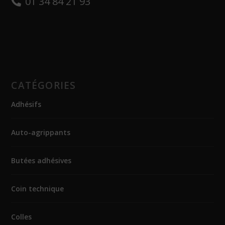
01 34 84 21 93
CATÉGORIES
Adhésifs
Auto-agrippants
Butées adhésives
Coin technique
Colles